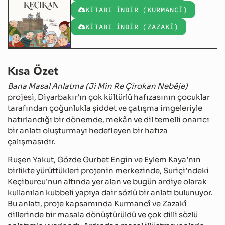
KİTABI İNDİR (KURMANCÎ)
KİTABI İNDİR (ZAZAKÎ)
Kısa Özet
Bana Masal Anlatma (Ji Min Re Çîrokan Nebêje)
projesi, Diyarbakır’ın çok kültürlü hafızasının çocuklar
tarafından çoğunlukla şiddet ve çatışma imgeleriyle
hatırlandığı bir dönemde, mekân ve dil temelli onarıcı
bir anlatı oluşturmayı hedefleyen bir hafıza
çalışmasıdır.
Ruşen Yakut, Gözde Gurbet Engin ve Eylem Kaya’nın
birlikte yürüttükleri projenin merkezinde, Suriçi’ndeki
Keçiburcu’nun altında yer alan ve bugün ardiye olarak
kullanılan kubbeli yapıya dair sözlü bir anlatı bulunuyor.
Bu anlatı, proje kapsamında Kurmancî ve Zazakî
dillerinde bir masala dönüştürüldü ve çok dilli sözlü