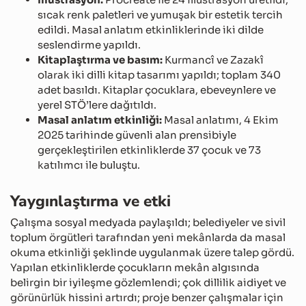
sıcak renk paletleri ve yumuşak bir estetik tercih
edildi. Masal anlatım etkinliklerinde iki dilde
seslendirme yapıldı.
Kitaplaştırma ve basım:
Kurmancî ve Zazakî
olarak iki dilli kitap tasarımı yapıldı; toplam 340
adet basıldı. Kitaplar çocuklara, ebeveynlere ve
yerel STÖ’lere dağıtıldı.
Masal anlatım etkinliği:
Masal anlatımı, 4 Ekim
2025 tarihinde güvenli alan prensibiyle
gerçekleştirilen etkinliklerde 37 çocuk ve 73
katılımcı ile buluştu.
Yaygınlaştırma ve etki
Çalışma sosyal medyada paylaşıldı; belediyeler ve sivil
toplum örgütleri tarafından yeni mekânlarda da masal
okuma etkinliği şeklinde uygulanmak üzere talep gördü.
Yapılan etkinliklerde çocukların mekân algısında
belirgin bir iyileşme gözlemlendi; çok dillilik aidiyet ve
görünürlük hissini artırdı; proje benzer çalışmalar için