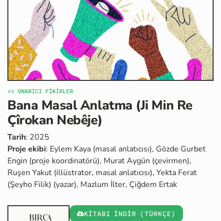
<< ONARICI FİKİRLER
Bana Masal Anlatma (Ji Min Re
Çîrokan Nebêje)
Tarih
: 2025
Proje ekibi
: Eylem Kaya (masal anlatıcısı), Gözde Gurbet
Engin (proje koordinatörü), Murat Aygün (çevirmen),
Ruşen Yakut (illüstrator, masal anlatıcısı), Yekta Ferat
(Şeyho Filik) (yazar), Mazlum İlter, Çiğdem Ertak
KİTABI İNDİR (TÜRKÇE)