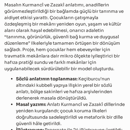
Masalın Kurmancî ve Zazakî anlatımı, anadillerin
görünmezleştirildiği bir bağlamda güçlü bir tanınma ve
aidiyet etkisi yarattı. Çocukların çatışmayla
özdeşleşmiş bir mekânı yeniden oyun, yaşam ve kültür
alanı olarak hayal edebilmesi, onarıcı adaletin
“tanınma, görünürlük, güvenli bağ kurma ve duygusal
düzenleme” ilkeleriyle tamamen örtüşen bir dönüşüm
sağladı. Proje, hem çocuklar hem ebeveynler için
travmatik mekânlara dair mikro ölçekte iyileştirici bir
hafıza pratiği sundu ve farklı mekânlar için
uygulanabilecek sürdürülebilir bir model oluşturdu.
Sözlü anlatının toplanması:
Keçiburcu’nun
altındaki kubbeli yapıya ilişkin yerel bir sözlü
anlatı, bölge sakinleri ve hafıza arşivlerinden
derlenerek masala dönüştürüldü.
Masal yazımı:
Anlatı Kurmancî ve Zazakî dillerinde
yeniden kurgulandı; çocuk koruma ilkeleri
doğrultusunda sadeleştirildi ve metaforik bir dille
güvenli hâle getirildi.
İllüstrasyon:
Procreate ile 24 illüstrasyon üretildi;