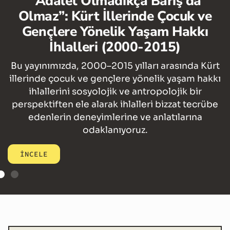
dalet Olmadıkça Barış da
Yöneli
z”: Kürt İllerinde Çocuk ve
çlere Yönelik Yaşam Hakkı
Bu yayını
İhlalleri (2000-2015)
arasında ço
ihlallerin
ımızda, 2000–2015 yılları arasında Kürt
cezasızl
e çocuk ve gençlere yönelik yaşam hakkı
llerini sosyolojik ve antropolojik bir
iften ele alarak ihlalleri bizzat tecrübe
İNCELE
lerin deneyimlerine ve anlatılarına
odaklanıyoruz.
E