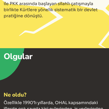
ile PKK arasında başlayan silahlı çatışmayla
birlikte Kürtlere yönelik sistematik bir devlet
pratiğine dönüştü.
Olgular
Ne oldu?
Özellikle 1990’lı yıllarda, OHAL kapsamındaki
illerde çok sayıda kişi evlerinden, iş yerlerinden