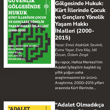
Gölgesinde Hukuk:
Kürt İllerinde Çocuk
ve Gençlere Yönelik
Yaşam Hakkı
İhlalleri (2000-
2015)
Yazar: Emel Ataktürk Sevimli,
Esma Yaşar, Esra Kılıç, İdil
Özcan, Özlem Zıngıl
Bu rapor, Hafıza Merkezi’nin
Adalet İyileştirir başlıklı üç
yıllık yoğun saha
araştırmasının bir ürünü.
Araştırma, 2000–2015 yılları
arasında Kürt illerinde…
“Adalet Olmadıkça