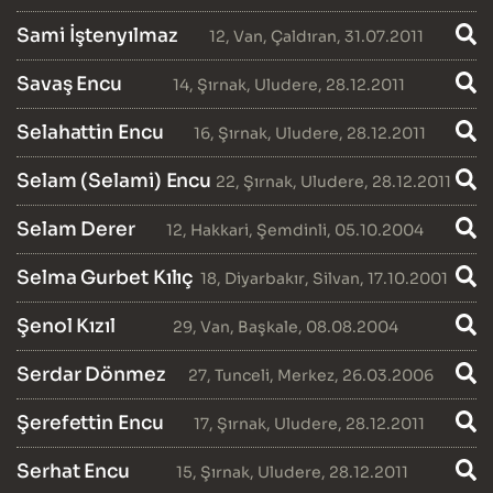
Sami İştenyılmaz
12
,
Van
,
Çaldıran
, 31.07.2011
Savaş Encu
14
,
Şırnak
,
Uludere
, 28.12.2011
Selahattin Encu
16
,
Şırnak
,
Uludere
, 28.12.2011
Selam (Selami) Encu
22
,
Şırnak
,
Uludere
, 28.12.2011
Selam Derer
12
,
Hakkari
,
Şemdinli
, 05.10.2004
Selma Gurbet Kılıç
18
,
Diyarbakır
,
Silvan
, 17.10.2001
Şenol Kızıl
29
,
Van
,
Başkale
, 08.08.2004
Serdar Dönmez
27
,
Tunceli
,
Merkez
, 26.03.2006
Şerefettin Encu
17
,
Şırnak
,
Uludere
, 28.12.2011
Serhat Encu
15
,
Şırnak
,
Uludere
, 28.12.2011