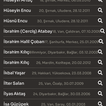
Hüseyin Artuç
18
,
Şırnak
,
Merkez
, 06.05.2010
Hüseyin Encu
20
,
Şırnak
,
Uludere
, 28.12.2011
Hüsnü Encu
30
,
Şırnak
,
Uludere
, 28.12.2011
İbrahim (Cerciş) Atabay
18
,
Van
,
Çaldıran
, 07.10.2009
İbrahim Halil Çoban
17
,
Şanlıurfa
,
Merkez
, 25.01.2009
İbrahim Kılıç
Bilinmiyor
,
Diyarbakır
,
Bağlar
, 03.12.2003
İbrahim Kılıç
26
,
Mardin
,
Kızıltepe
, 20.02.2012
İkbal Yaşar
29
,
Hakkari
,
Yüksekova
, 23.03.2008
İlter Salan
25
,
Van
,
Özalp
, 30.07.2009
İlyas Aktaş
24
,
Diyarbakır
,
Bağlar
, 30.03.2006
İsa Güzüpek
25
,
Van
,
Saray
, 03.01.2003