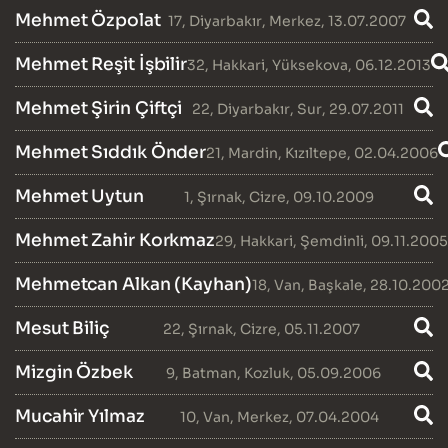
Mehmet Özpolat
17
,
Diyarbakır
,
Merkez
, 13.07.2007
Mehmet Reşit İşbilir
32
,
Hakkari
,
Yüksekova
, 06.12.2013
Mehmet Şirin Çiftçi
22
,
Diyarbakır
,
Sur
, 29.07.2011
Mehmet Sıddık Önder
21
,
Mardin
,
Kızıltepe
, 02.04.2006
Mehmet Uytun
1
,
Şırnak
,
Cizre
, 09.10.2009
Mehmet Zahir Korkmaz
29
,
Hakkari
,
Şemdinli
, 09.11.2005
Mehmetcan Alkan (Kayhan)
18
,
Van
,
Başkale
, 28.10.200
Mesut Biliç
22
,
Şırnak
,
Cizre
, 05.11.2007
Mizgin Özbek
9
,
Batman
,
Kozluk
, 05.09.2006
Mucahir Yılmaz
10
,
Van
,
Merkez
, 07.04.2004