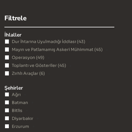
Filtrele
İhlaller
+
Dur İhtarına Uyulmadığı İddiası (
43
)
+
Mayın ve Patlamamış Askeri Mühimmat (
45
)
+
Operasyon (
49
)
+
Toplantı ve Gösteriler (
45
)
+
Zırhlı Araçlar (
6
)
Şehirler
+
Ağrı
+
Batman
+
Bitlis
+
Diyarbakır
+
Erzurum