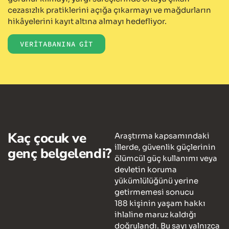
cezasızlık pratiklerini açığa çıkarmayı ve mağdurların
hikâyelerini kayıt altına almayı hedefliyor.
VERİTABANINA GİT
Kaç çocuk ve
Araştırma kapsamındaki
illerde, güvenlik güçlerinin
genç belgelendi?
ölümcül güç kullanımı veya
devletin koruma
yükümlülüğünü yerine
getirmemesi sonucu
188 kişinin yaşam hakkı
ihlaline maruz kaldığı
doğrulandı. Bu sayı yalnızca