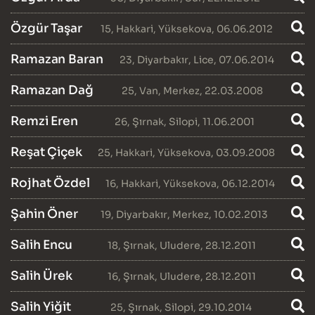
Özgür Taşar
15
,
Hakkari
,
Yüksekova
, 06.06.2012
Ramazan Baran
23
,
Diyarbakır
,
Lice
, 07.06.2014
Ramazan Dağ
25
,
Van
,
Merkez
, 22.03.2008
Remzi Eren
26
,
Şırnak
,
Silopi
, 11.06.2001
Reşat Çiçek
25
,
Hakkari
,
Yüksekova
, 03.09.2008
Rojhat Özdel
16
,
Hakkari
,
Yüksekova
, 06.12.2014
Şahin Öner
19
,
Diyarbakır
,
Merkez
, 10.02.2013
Salih Encu
18
,
Şırnak
,
Uludere
, 28.12.2011
Salih Ürek
16
,
Şırnak
,
Uludere
, 28.12.2011
Salih Yiğit
25
,
Şırnak
,
Silopi
, 29.10.2014