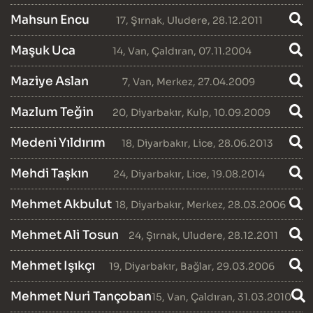
Mahsun Encu
17
,
Şırnak
,
Uludere
, 28.12.2011
Maşuk Uca
14
,
Van
,
Çaldıran
, 07.11.2004
Maziye Aslan
7
,
Van
,
Merkez
, 27.04.2009
Mazlum Teğin
20
,
Diyarbakır
,
Kulp
, 10.09.2009
Medeni Yıldırım
18
,
Diyarbakır
,
Lice
, 28.06.2013
Mehdi Taşkın
24
,
Diyarbakır
,
Lice
, 19.08.2014
Mehmet Akbulut
18
,
Diyarbakır
,
Merkez
, 28.03.2006
Mehmet Ali Tosun
24
,
Şırnak
,
Uludere
, 28.12.2011
Mehmet Işıkçı
19
,
Diyarbakır
,
Bağlar
, 29.03.2006
Mehmet Nuri Tançoban
15
,
Van
,
Çaldıran
, 31.03.2010