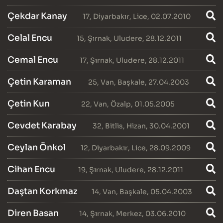
Çekdar Kanay
17
,
Diyarbakır
,
Lice
, 02.07.2010
Celal Encu
15
,
Şırnak
,
Uludere
, 28.12.2011
Cemal Encu
17
,
Şırnak
,
Uludere
, 28.12.2011
Çetin Karaman
25
,
Van
,
Başkale
, 27.04.2003
Çetin Kun
22
,
Van
,
Özalp
, 01.05.2005
Cevdet Karabay
32
,
Bitlis
,
Hizan
, 30.04.2001
Ceylan Önkol
12
,
Diyarbakır
,
Lice
, 28.09.2009
Cihan Encu
19
,
Şırnak
,
Uludere
, 28.12.2011
Daştan Korkmaz
14
,
Van
,
Başkale
, 05.04.2003
Diren Basan
14
,
Şırnak
,
Merkez
, 03.06.2010