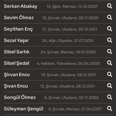
Serkan Abakay
13
,
Iğdır
,
Merkez
, 14.10.2007
Sevim Ölmez
10
,
Şırnak
,
Uludere
, 02.11.2003
Seyithan Enç
21
,
Şırnak
,
Uludere
, 28.12.2011
Sezai Yaşar
26
,
Ağrı
,
Diyadin
, 31.07.2015
Sibel Sartık
24
,
Şırnak
,
Merkez
, 19.01.2005
Sibel Şedal
4
,
Hakkari
,
Yüksekova
, 26.04.2000
Şirvan Encu
19
,
Şırnak
,
Uludere
, 28.12.2011
Şıvan Encu
13
,
Şırnak
,
Uludere
, 28.12.2011
Songül Ölmez
6
,
Şırnak
,
Uludere
, 02.11.2003
Süleyman Şengül
9
,
Şırnak
,
Merkez
, 21.04.2007