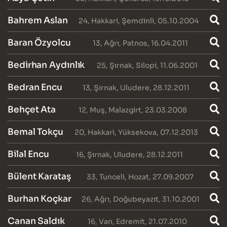
Bahrem Aslan
24
,
Hakkari
,
Şemdinli
, 05.10.2004
Baran Özyolcu
13
,
Ağrı
,
Patnos
, 16.04.2011
Bedirhan Aydınlık
25
,
Şırnak
,
Silopi
, 11.06.2001
Bedran Encu
13
,
Şırnak
,
Uludere
, 28.12.2011
Behçet Ata
12
,
Muş
,
Malazgirt
, 23.03.2008
Bemal Tokçu
20
,
Hakkari
,
Yüksekova
, 07.12.2013
Bilal Encu
16
,
Şırnak
,
Uludere
, 28.12.2011
Bülent Karataş
33
,
Tunceli
,
Hozat
, 27.09.2007
Burhan Koçkar
26
,
Ağrı
,
Doğubeyazıt
, 31.10.2001
Canan Saldık
16
,
Van
,
Edremit
, 21.07.2010