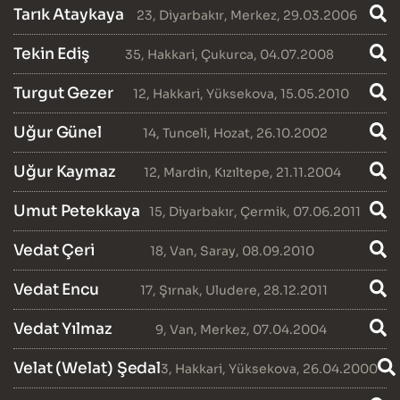
Tarık Ataykaya
23
,
Diyarbakır
,
Merkez
, 29.03.2006
Tekin Ediş
35
,
Hakkari
,
Çukurca
, 04.07.2008
Turgut Gezer
12
,
Hakkari
,
Yüksekova
, 15.05.2010
Uğur Günel
14
,
Tunceli
,
Hozat
, 26.10.2002
Uğur Kaymaz
12
,
Mardin
,
Kızıltepe
, 21.11.2004
Umut Petekkaya
15
,
Diyarbakır
,
Çermik
, 07.06.2011
Vedat Çeri
18
,
Van
,
Saray
, 08.09.2010
Vedat Encu
17
,
Şırnak
,
Uludere
, 28.12.2011
Vedat Yılmaz
9
,
Van
,
Merkez
, 07.04.2004
Velat (Welat) Şedal
3
,
Hakkari
,
Yüksekova
, 26.04.2000