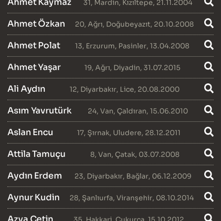
Ahmet Kaymaz
31
,
Mardin
,
Kızıltepe
, 21.11.2004
Ahmet Özkan
20
,
Ağrı
,
Doğubeyazıt
, 20.10.2008
Ahmet Polat
13
,
Erzurum
,
Pasinler
, 13.04.2008
Ahmet Yaşar
19
,
Ağrı
,
Diyadin
, 31.07.2015
Ali Aydın
12
,
Diyarbakır
,
Lice
, 20.08.2000
Asım Yavrutürk
24
,
Van
,
Çaldıran
, 15.06.2010
Aslan Encu
17
,
Şırnak
,
Uludere
, 28.12.2011
Attila Tamuçu
8
,
Van
,
Çatak
, 03.07.2008
Aydın Erdem
23
,
Diyarbakır
,
Bağlar
, 06.12.2009
Aynur Kudin
28
,
Şanlıurfa
,
Viranşehir
, 08.10.2014
Azya Çetin
35
,
Hakkari
,
Çukurca
, 15.10.2012