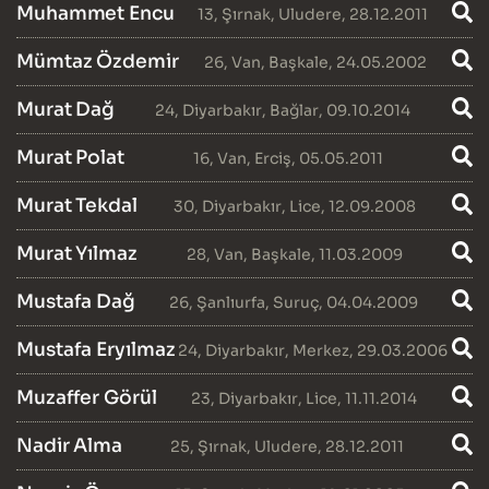
Muhammet Encu
13
,
Şırnak
,
Uludere
, 28.12.2011
Mümtaz Özdemir
26
,
Van
,
Başkale
, 24.05.2002
Murat Dağ
24
,
Diyarbakır
,
Bağlar
, 09.10.2014
Murat Polat
16
,
Van
,
Erciş
, 05.05.2011
Murat Tekdal
30
,
Diyarbakır
,
Lice
, 12.09.2008
Murat Yılmaz
28
,
Van
,
Başkale
, 11.03.2009
Mustafa Dağ
26
,
Şanlıurfa
,
Suruç
, 04.04.2009
Mustafa Eryılmaz
24
,
Diyarbakır
,
Merkez
, 29.03.2006
Muzaffer Görül
23
,
Diyarbakır
,
Lice
, 11.11.2014
Nadir Alma
25
,
Şırnak
,
Uludere
, 28.12.2011