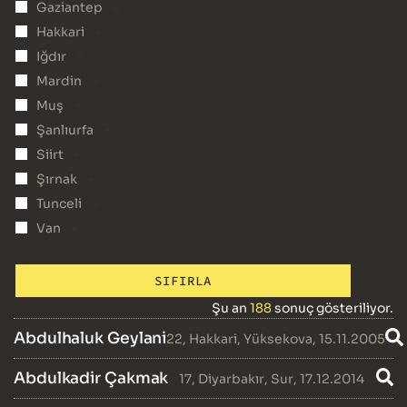
+
Gaziantep
+
Hakkari
+
Iğdır
+
Mardin
+
Muş
+
Şanlıurfa
+
Siirt
+
Şırnak
+
Tunceli
+
Van
SIFIRLA
Şu an
188
sonuç gösteriliyor.
Abdulhaluk Geylani
22
,
Hakkari
,
Yüksekova
, 15.11.2005
Abdulkadir Çakmak
17
,
Diyarbakır
,
Sur
, 17.12.2014