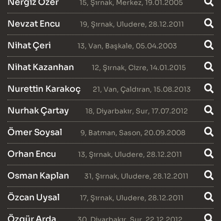
Nergiz Özer
15
,
Şırnak
,
Merkez
, 19.01.2005
Nevzat Encu
19
,
Şırnak
,
Uludere
, 28.12.2011
Nihat Çeri
13
,
Van
,
Başkale
, 05.04.2003
Nihat Kazanhan
12
,
Şırnak
,
Cizre
, 14.01.2015
Nurettin Karakoç
21
,
Van
,
Çaldıran
, 15.08.2013
Nurhak Çartay
18
,
Diyarbakır
,
Sur
, 17.07.2012
Ömer Soysal
9
,
Batman
,
Sason
, 20.09.2008
Orhan Encu
13
,
Şırnak
,
Uludere
, 28.12.2011
Osman Kaplan
31
,
Şırnak
,
Uludere
, 28.12.2011
Özcan Uysal
17
,
Şırnak
,
Uludere
, 28.12.2011
Özgür Arda
30
,
Diyarbakır
,
Sur
, 22.12.2012