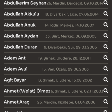
Abdulkerim Seyhan
26
,
Mardin
,
Dargeçit
, 09.10.2014
Abdullah Akkulu
18
,
Diyarbakır
,
Lice
, 07.06.2014
Abdullah Anuk
14
,
Iğdır
,
Merkez
, 14.10.2007
Abdullah Aydan
33
,
Siirt
,
Merkez
, 06.09.2005
Abdullah Duran
9
,
Diyarbakır
,
Sur
, 29.03.2006
Adem Ant
19
,
Şırnak
,
Uludere
, 28.12.2011
Adem Avul
15
,
Van
,
Özalp
, 29.06.2003
Agit Bayar
13
,
Şırnak
,
Uludere
, 16.08.2002
Ahmet (Welat) Ölmez
6
,
Şırnak
,
Uludere
, 02.11.2003
Ahmet Araç
26
,
Mardin
,
Kızıltepe
, 01.04.2006