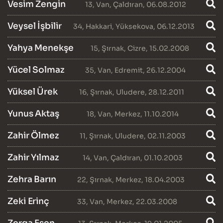
Vesim Zengin
13
,
Van
,
Çaldıran
, 06.08.2012
Veysel İşbilir
34
,
Hakkari
,
Yüksekova
, 06.12.2013
Yahya Menekşe
15
,
Şırnak
,
Cizre
, 15.02.2008
Yücel Solmaz
35
,
Van
,
Edremit
, 26.12.2004
Yüksel Ürek
16
,
Şırnak
,
Uludere
, 28.12.2011
Yunus Aktaş
18
,
Van
,
Merkez
, 11.10.2014
Zahir Ölmez
11
,
Şırnak
,
Uludere
, 02.11.2003
Zahir Yılmaz
14
,
Van
,
Çaldıran
, 01.10.2003
Zehra Barın
22
,
Şırnak
,
Merkez
, 18.04.2003
Zeki Erinç
33
,
Van
,
Merkez
, 22.03.2008