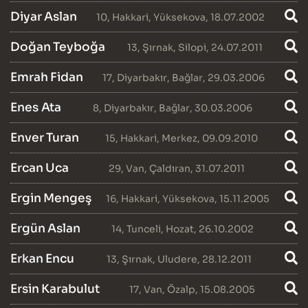
Diyar Aslan
10
,
Hakkari
,
Yüksekova
, 18.07.2002
Doğan Teyboğa
13
,
Şırnak
,
Silopi
, 24.07.2011
Emrah Fidan
17
,
Diyarbakır
,
Bağlar
, 29.03.2006
Enes Ata
8
,
Diyarbakır
,
Bağlar
, 30.03.2006
Enver Turan
15
,
Hakkari
,
Merkez
, 09.09.2010
Ercan Uca
29
,
Van
,
Çaldıran
, 31.07.2011
Ergin Mengeş
16
,
Hakkari
,
Yüksekova
, 15.11.2005
Ergün Aslan
14
,
Tunceli
,
Hozat
, 26.10.2002
Erkan Encu
13
,
Şırnak
,
Uludere
, 28.12.2011
Ersin Karabulut
17
,
Van
,
Özalp
, 15.08.2005