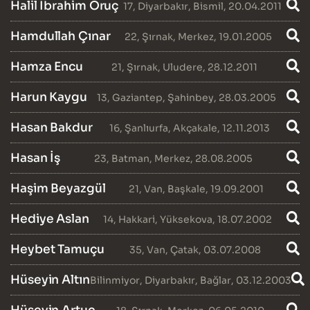
Halil İbrahim Oruç
17
,
Diyarbakır
,
Bismil
, 20.04.2011
Hamdullah Çınar
22
,
Şırnak
,
Merkez
, 19.01.2005
Hamza Encu
21
,
Şırnak
,
Uludere
, 28.12.2011
Harun Kaygu
13
,
Gaziantep
,
Şahinbey
, 28.03.2005
Hasan Bakdur
16
,
Şanlıurfa
,
Akçakale
, 12.11.2013
Hasan İş
23
,
Batman
,
Merkez
, 28.08.2005
Haşim Beyazgül
21
,
Van
,
Başkale
, 19.09.2001
Hediye Aslan
14
,
Hakkari
,
Yüksekova
, 18.07.2002
Heybet Tamuçu
35
,
Van
,
Çatak
, 03.07.2008
Hüseyin Altın
Bilinmiyor
,
Diyarbakır
,
Bağlar
, 03.12.2003