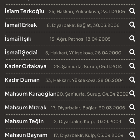
İslam Terkoğlu
24
,
Hakkari
,
Yüksekova
, 23.11.2006
İsmail Erkek
8
,
Diyarbakır
,
Bağlat
, 30.03.2006
İsmail Işık
15
,
Ağrı
,
Patnos
, 18.04.2005
İsmail Şedal
5
,
Hakkari
,
Yüksekova
, 26.04.2000
Kader Ortakaya
28
,
Şanlıurfa
,
Suruç
, 06.11.2014
Kadir Duman
33
,
Hakkari
,
Yüksekova
, 28.06.2004
Mahsum Karaoğlan
20
,
Şanlıurfa
,
Suruç
, 04.04.2009
Mahsum Mızrak
17
,
Diyarbakır
,
Bağlar
, 30.03.2006
Mahsum Teğin
12
,
Diyarbakır
,
Kulp
, 10.09.2009
Mahsun Bayram
17
,
Diyarbakır
,
Kulp
, 05.09.2009