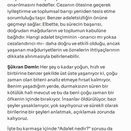
onarılmasını hedefler. Cezanın ötesine geçerek
iyileştirme ve toplumsal barışı yeniden tesis etme
sorumluluğu taşır. Benzer adaletsizliğin önüne
geçmeyi sağlar. Elbette, bu sürecin başarısı,
doğrudan mağdurların ve toplumun kabulüne
bağlıdır. Hangi adalet biçiminin -onarıcı mı yoksa
cezalandırıcı mı- daha doğru ve etkili olduğu, ancak
yaşanan mağduriyetlerin ve öznelerin ihtiyaçlarının
dikkate alınmasıyla belirlenebilir.
Şükran Demir:
Her şey o kadar yoğun, hızlı ve
birbirine benzer şekilde üst üste yaşanıyor ki, çoğu
zaman olan biteni analiz etmeye fırsat kalmıyor.
Benim yaşadığım yerde, durmaksızın süren bir
kötülük hali mevcut ve bu da beni çoğu zaman bir
öfkenin içinde bırakıyor. İnsanlar öldürülüyor, bazı
şeyler yasaklanıyor, yok sayılıyoruz ve sürekli olarak
birilerine bir şeyleri anlatmak, açıklamak zorunda
kalıyoruz.
İşte bu karmaşa içinde “Adalet nedir?” sorusu da