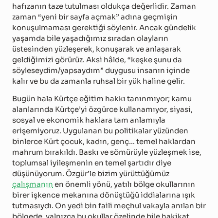
hafızanın taze tutulması oldukça değerlidir. Zaman
zaman “yeni bir sayfa açmak” adına geçmişin
konuşulmaması gerektiği söylenir. Ancak gündelik
yaşamda bile yaşadığımız sıradan olayların
üstesinden yüzleşerek, konuşarak ve anlaşarak
geldiğimizi görürüz. Aksi hâlde, “keşke şunu da
söyleseydim/yapsaydım” duygusu insanın içinde
kalır ve bu da zamanla ruhsal bir yük haline gelir.
Bugün hala Kürtçe eğitim hakkı tanınmıyor; kamu
alanlarında Kürtçe’yi özgürce kullanamıyor, siyasi,
sosyal ve ekonomik haklara tam anlamıyla
erişemiyoruz. Uygulanan bu politikalar yüzünden
binlerce Kürt çocuk, kadın, genç… temel haklardan
mahrum bırakıldı. Baskı ve sömürüyle yüzleşmek ise,
toplumsal iyileşmenin en temel şartıdır diye
düşünüyorum. Özgür’le bizim yürüttüğümüz
çalışmanın
en önemli yönü, yatılı bölge okullarının
birer işkence mekanına dönüştüğü iddialarına ışık
tutmasıydı. On yedi bin faili meçhul vakayla anılan bir
bölgede, yalnızca bu okullar özelinde bile hakikat