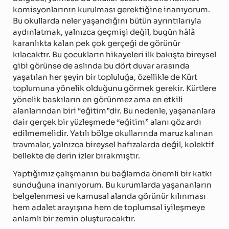
komisyonlarının kurulması gerektiğine inanıyorum.
Bu okullarda neler yaşandığını bütün ayrıntılarıyla
aydınlatmak, yalnızca geçmişi değil, bugün hâlâ
karanlıkta kalan pek çok gerçeği de görünür
kılacaktır. Bu çocukların hikayeleri ilk bakışta bireysel
gibi görünse de aslında bu dört duvar arasında
yaşatılan her şeyin bir topluluğa, özellikle de Kürt
toplumuna yönelik olduğunu görmek gerekir. Kürtlere
yönelik baskıların en görünmez ama en etkili
alanlarından biri “eğitim”dir. Bu nedenle, yaşananlara
dair gerçek bir yüzleşmede “eğitim” alanı göz ardı
edilmemelidir. Yatılı bölge okullarında maruz kalınan
travmalar, yalnızca bireysel hafızalarda değil, kolektif
bellekte de derin izler bırakmıştır.
Yaptığımız çalışmanın bu bağlamda önemli bir katkı
sunduğuna inanıyorum. Bu kurumlarda yaşananların
belgelenmesi ve kamusal alanda görünür kılınması
hem adalet arayışına hem de toplumsal iyileşmeye
anlamlı bir zemin oluşturacaktır.