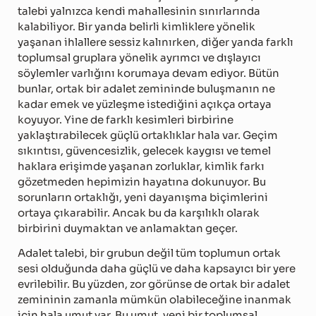
talebi yalnızca kendi mahallesinin sınırlarında
kalabiliyor. Bir yanda belirli kimliklere yönelik
yaşanan ihlallere sessiz kalınırken, diğer yanda farklı
toplumsal gruplara yönelik ayrımcı ve dışlayıcı
söylemler varlığını korumaya devam ediyor. Bütün
bunlar, ortak bir adalet zemininde buluşmanın ne
kadar emek ve yüzleşme istediğini açıkça ortaya
koyuyor. Yine de farklı kesimleri birbirine
yaklaştırabilecek güçlü ortaklıklar hala var. Geçim
sıkıntısı, güvencesizlik, gelecek kaygısı ve temel
haklara erişimde yaşanan zorluklar, kimlik farkı
gözetmeden hepimizin hayatına dokunuyor. Bu
sorunların ortaklığı, yeni dayanışma biçimlerini
ortaya çıkarabilir. Ancak bu da karşılıklı olarak
birbirini duymaktan ve anlamaktan geçer.
Adalet talebi, bir grubun değil tüm toplumun ortak
sesi olduğunda daha güçlü ve daha kapsayıcı bir yere
evrilebilir. Bu yüzden, zor görünse de ortak bir adalet
zemininin zamanla mümkün olabileceğine inanmak
için hala umut var. Bu umut, yeni bir toplumsal