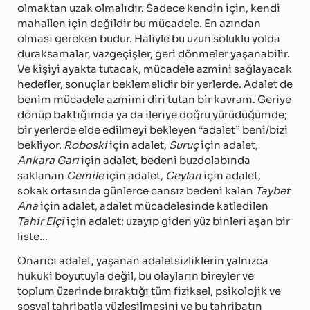
olmaktan uzak olmalıdır. Sadece kendin için, kendi
mahallen için değildir bu mücadele. En azından
olması gereken budur. Haliyle bu uzun soluklu yolda
duraksamalar, vazgeçişler, geri dönmeler yaşanabilir.
Ve kişiyi ayakta tutacak, mücadele azmini sağlayacak
hedefler, sonuçlar beklemelidir bir yerlerde. Adalet de
benim mücadele azmimi diri tutan bir kavram. Geriye
dönüp baktığımda ya da ileriye doğru yürüdüğümde;
bir yerlerde elde edilmeyi bekleyen “adalet” beni/bizi
bekliyor.
Roboski
için adalet,
Suruç
için adalet,
Ankara Garı
için adalet, bedeni buzdolabında
saklanan
Cemile
için adalet,
Ceylan
için adalet,
sokak ortasında günlerce cansız bedeni kalan
Taybet
Ana
için adalet, adalet mücadelesinde katledilen
Tahir Elçi
için adalet; uzayıp giden yüz binleri aşan bir
liste…
Onarıcı adalet, yaşanan adaletsizliklerin yalnızca
hukuki boyutuyla değil, bu olayların bireyler ve
toplum üzerinde bıraktığı tüm fiziksel, psikolojik ve
sosyal tahribatla yüzleşilmesini ve bu tahribatın