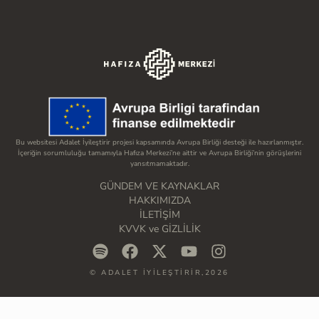
Bu websitesi Adalet İyileştirir projesi kapsamında Avrupa Birliği desteği ile hazırlanmıştır.
İçeriğin sorumluluğu tamamıyla Hafıza Merkezi’ne aittir ve Avrupa Birliği’nin görüşlerini
yansıtmamaktadır.
GÜNDEM VE KAYNAKLAR
HAKKIMIZDA
İLETİŞİM
KVVK ve GİZLİLİK
© ADALET İYİLEŞTİRİR,2026