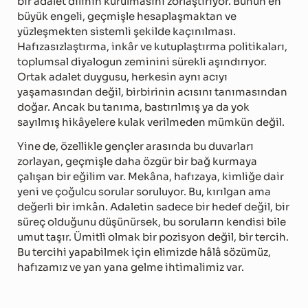
bir adalet dilinin kurulmasını zorlaştırıyor. Bunun en
büyük engeli, geçmişle hesaplaşmaktan ve
yüzleşmekten sistemli şekilde kaçınılması.
Hafızasızlaştırma, inkâr ve kutuplaştırma politikaları,
toplumsal diyalogun zeminini sürekli aşındırıyor.
Ortak adalet duygusu, herkesin aynı acıyı
yaşamasından değil, birbirinin acısını tanımasından
doğar. Ancak bu tanıma, bastırılmış ya da yok
sayılmış hikâyelere kulak verilmeden mümkün değil.
Yine de, özellikle gençler arasında bu duvarları
zorlayan, geçmişle daha özgür bir bağ kurmaya
çalışan bir eğilim var. Mekâna, hafızaya, kimliğe dair
yeni ve çoğulcu sorular soruluyor. Bu, kırılgan ama
değerli bir imkân. Adaletin sadece bir hedef değil, bir
süreç olduğunu düşünürsek, bu soruların kendisi bile
umut taşır. Ümitli olmak bir pozisyon değil, bir tercih.
Bu tercihi yapabilmek için elimizde hâlâ sözümüz,
hafızamız ve yan yana gelme ihtimalimiz var.