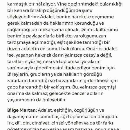
karmaşık bir hâl alıyor. Yine de zihnimdeki bulanıklığı
bir kenara bırakıp düşündüğümde şunu
söyleyebilirim: Adalet, benim harekete geçmeme
gerek kalmadan da haklarımın korunduğu ve
sağlandığı bir mekanizma olmalı. Dilimi, kültürümü
benimle paylaşanlarla birlikte; varoluşumuzun
tartışmaya açılmadığı, eşit şekilde tanındığı bir
düzen adaletin en somut hali olurdu. Onarıcı adalet
ise, yaşanan haksızlıkların yalnızca cezayla değil,
tarafların yüzleşmesi ve toplumsal yaraların
sarılmasıyla giderilmesini ifade ediyor benim için.
Bireylerin, grupların ya da halkların gördüğü
zararların tanındığı ve bu zararların giderilmesi için
çaba harcandığı bir yaklaşım. Bu, yalnızca geçmişi
onarmakla kalmaz; gelecekte benzer acıların
yaşanmasını da önleyebilir.
Bilge Martan:
Adalet, eşitliğin, özgürlüğün ve
dayanışmanın somutlaştığı toplumsal bir dengedir.
Irk, dil, din, cinsiyet, cinsel yönelim ya da tür farkı
gözetmeksizin herkesin yaşam hakkına, onuruna ve