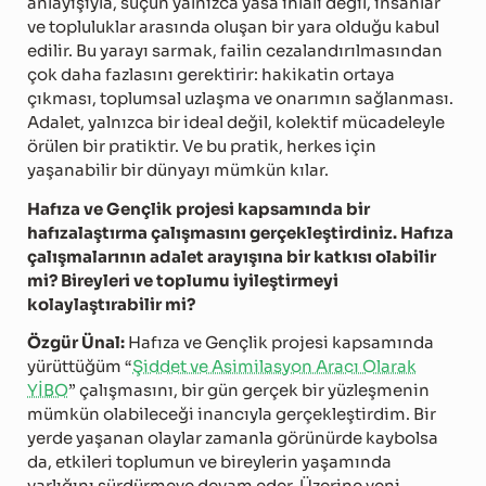
anlayışıyla, suçun yalnızca yasa ihlali değil, insanlar
ve topluluklar arasında oluşan bir yara olduğu kabul
edilir. Bu yarayı sarmak, failin cezalandırılmasından
çok daha fazlasını gerektirir: hakikatin ortaya
çıkması, toplumsal uzlaşma ve onarımın sağlanması.
Adalet, yalnızca bir ideal değil, kolektif mücadeleyle
örülen bir pratiktir. Ve bu pratik, herkes için
yaşanabilir bir dünyayı mümkün kılar.
Hafıza ve Gençlik projesi kapsamında bir
hafızalaştırma çalışmasını gerçekleştirdiniz. Hafıza
çalışmalarının adalet arayışına bir katkısı olabilir
mi? Bireyleri ve toplumu iyileştirmeyi
kolaylaştırabilir mi?
Özgür Ünal:
Hafıza ve Gençlik projesi kapsamında
yürüttüğüm “
Şiddet ve Asimilasyon Aracı Olarak
YİBO
” çalışmasını, bir gün gerçek bir yüzleşmenin
mümkün olabileceği inancıyla gerçekleştirdim. Bir
yerde yaşanan olaylar zamanla görünürde kaybolsa
da, etkileri toplumun ve bireylerin yaşamında
varlığını sürdürmeye devam eder. Üzerine yeni