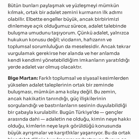
Bütün bunları paylaşmak ve yüzleşmeyi mümkün
kılmak, ortak bir adalet zemini kurmanın ilk adımı
olabilir. Elbette engeller büyük, ancak birbirimizi
dinlemeye açık olduğumuz sürece, adalet talebinde
buluşma umudunu taşıyorum. Çünkü adalet, yalnızca
hukukun konusu değil; vicdanın, hafızanın ve
toplumsal sorumluluğun da meselesidir. Ancak tekrar
vurgulamak gerekirse her alanda ve her anlamda
kendi kendimi yönetebildiğim imkanların yaratıldığı
yerde adalet var olmuş olacaktır.
Bige Martan:
Farklı toplumsal ve siyasal kesimlerden
yükselen adalet taleplerinin ortak bir zeminde
buluşması, mümkün ama kolay değil. Bu zemin,
ancak hakikatin tanındığı, güç ilişkilerinin
sorgulandığı ve bastırılanların sesinin duyulabildiği
bir çabayla kurulabilir. Bugün Türkiye’de — gençler
arasında dahi — adaletin ne olduğu, kimin neye hakkı
olduğu, kimlerin neye layık görüldüğü konusunda
büyük ayrışmalar ve karşıtlıklar yaşanıyor. Bu da ortak