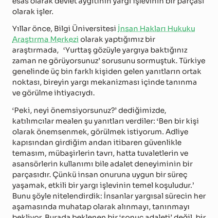
esas olarak devlet aygıtının yargı işlevinin bir parçası
olarak işler.
Yıllar önce, Bilgi Üniversitesi
İnsan Hakları Hukuku
Araştırma Merkezi
olarak yaptığımız bir
araştırmada, ‘Yurttaş gözüyle yargıya baktığınız
zaman ne görüyorsunuz’ sorusunu sormuştuk. Türkiye
genelinde üç bin farklı kişiden gelen yanıtların ortak
noktası, bireyin yargı mekanizması içinde tanınma
ve görülme ihtiyacıydı.
‘Peki, neyi önemsiyorsunuz?’ dediğimizde,
katılımcılar mealen şu yanıtları verdiler: ‘Ben bir kişi
olarak önemsenmek, görülmek istiyorum. Adliye
kapısından girdiğim andan itibaren güvenlikle
temasım, mübaşirlerin tavrı, hatta tuvaletlerin ve
asansörlerin kullanımı bile adalet deneyiminin bir
parçasıdır. Çünkü insan onuruna uygun bir süreç
yaşamak, etkili bir yargı işlevinin temel koşuludur.’
Bunu şöyle nitelendirdik: İnsanlar yargısal sürecin her
aşamasında muhatap olarak alınmayı, tanınmayı
bekliyor. Burada beklenen bir ‘sonuç adaleti’ değil, bir