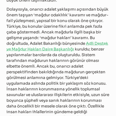
büyük önem taşımaktadır.
Dolayısıyla, onarıcı adalet yaklaşımı açısından büyük
önem taşıyan ‘mağdur odaklılık’ kavramı ve mağdur-
fail yüzleşmesi, yapısal bir konu olarak öne çıkıyor.
Türkiye, bu konular üzerine fikri anlamda pek fazla
çaba göstermedi. Ancak mağdurla ilgili başka bir
gelişme yaşandı: ‘mağdur hakları’ kavramı. Bu
doğrultuda, Adalet Bakanlığı bünyesinde
Adli Destek
ve Mağdur Hakları Daire Başkanlığı
kuruldu; benzer
yapılanmalar barolarda da oluşturuldu. Sistem
tarafından mağdurun haklarının görünür olması
elbette önemli. Ancak bu, onarıcı adalet
perspektifinden bakıldığında mağdurun gerçekten
görülmesi anlamına gelmiyor. Türkiye’deki
uygulamada aslında politik bir yaklaşım söz konusu.
İnsan haklarının korunmasına yönelik toplumsal
savunular ve uluslararası ilişkilerin etkisiyle, uzun süre
boyunca şüpheli veya sanık haklarının korunması
daha öncelikli bir mesele olarak öne çıktı. Özellikle
insan hakları ihlallerinin gündeme geldiği