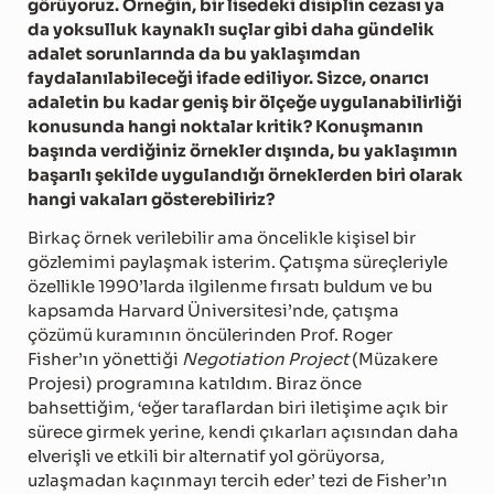
görüyoruz. Örneğin, bir lisedeki disiplin cezası ya
da yoksulluk kaynaklı suçlar gibi daha gündelik
adalet sorunlarında da bu yaklaşımdan
faydalanılabileceği ifade ediliyor. Sizce, onarıcı
adaletin bu kadar geniş bir ölçeğe uygulanabilirliği
konusunda hangi noktalar kritik? Konuşmanın
başında verdiğiniz örnekler dışında, bu yaklaşımın
başarılı şekilde uygulandığı örneklerden biri olarak
hangi vakaları gösterebiliriz?
Birkaç örnek verilebilir ama öncelikle kişisel bir
gözlemimi paylaşmak isterim. Çatışma süreçleriyle
özellikle 1990’larda ilgilenme fırsatı buldum ve bu
kapsamda Harvard Üniversitesi’nde, çatışma
çözümü kuramının öncülerinden Prof. Roger
Fisher’ın yönettiği
Negotiation Project
(Müzakere
Projesi) programına katıldım. Biraz önce
bahsettiğim, ‘eğer taraflardan biri iletişime açık bir
sürece girmek yerine, kendi çıkarları açısından daha
elverişli ve etkili bir alternatif yol görüyorsa,
uzlaşmadan kaçınmayı tercih eder’ tezi de Fisher’ın