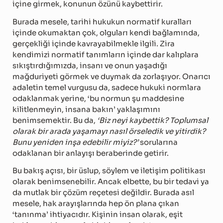
içine girmek, konunun özünü kaybettirir.
Burada mesele, tarihi hukukun normatif kuralları
içinde okumaktan çok, olguları kendi bağlamında,
gerçekliği içinde kavrayabilmekle ilgili. Zira
kendimizi normatif tanımların içinde dar kalıplara
sıkıştırdığımızda, insanı ve onun yaşadığı
mağduriyeti görmek ve duymak da zorlaşıyor. Onarıcı
adaletin temel vurgusu da, sadece hukuki normlara
odaklanmak yerine, ‘bu normun şu maddesine
kilitlenmeyin, insana bakın’ yaklaşımını
benimsemektir. Bu da,
‘Biz neyi kaybettik? Toplumsal
olarak bir arada yaşamayı nasıl örseledik ve yitirdik?
Bunu yeniden inşa edebilir miyiz?’
sorularına
odaklanan bir anlayışı beraberinde getirir.
Bu bakış açısı, bir üslup, söylem ve iletişim politikası
olarak benimsenebilir. Ancak elbette, bu bir tedavi ya
da mutlak bir çözüm reçetesi değildir. Burada asıl
mesele, hak arayışlarında hep ön plana çıkan
‘tanınma’ ihtiyacıdır. Kişinin insan olarak, eşit