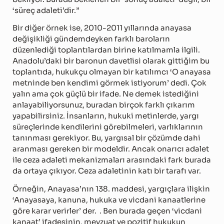
‘süreç adaleti’dir.”
Bir diğer örnek ise, 2010-2011 yıllarında anayasa
değişikliği gündemdeyken farklı baroların
düzenlediği toplantılardan birine katılmamla ilgili.
Anadolu’daki bir baronun davetlisi olarak gittiğim bu
toplantıda, hukukçu olmayan bir katılımcı ‘O anayasa
metninde ben kendimi görmek istiyorum’ dedi. Çok
yalın ama çok güçlü bir ifade. Ne demek istediğini
anlayabiliyorsunuz, buradan birçok farklı çıkarım
yapabilirsiniz. İnsanların, hukuki metinlerde, yargı
süreçlerinde kendilerini görebilmeleri, varlıklarının
tanınması gerekiyor. Bu, yargısal bir çözümde dahi
aranması gereken bir modeldir. Ancak onarıcı adalet
ile ceza adaleti mekanizmaları arasındaki fark burada
da ortaya çıkıyor. Ceza adaletinin katı bir tarafı var.
Örneğin, Anayasa’nın 138. maddesi, yargıçlara ilişkin
‘Anayasaya, kanuna, hukuka ve vicdani kanaatlerine
göre karar verirler’ der. . Ben burada geçen ‘vicdani
kanaat’ ifadesinin, mevzuat ve pozitif hukukun