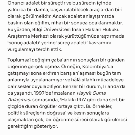
Onarıcı adalet bir süreçtir ve bu sürecin içinde
yalnızca bir damla, başvurulabilecek araçlardan biri
olarak görülmelidir. Ancak adalet anlayışımızda
baskın olan eğilim, nihai bir sonuca odaklanmaktır.
Bu yüzden, Bilgi Üniversitesi İnsan Hakları Hukuku
Araştırma Merkezi olarak yürüttüğümüz araştırmada
‘sonuç adaleti’ yerine ‘süreç adaleti’ kavramını
vurgulamayı tercih ettik.
Toplumsal değişim çabalarının sonuçları bir günden
diğerine gerçekleşmez. Örneğin, Kolombiya’da
çatışmayı sona erdiren barış anlaşması bugün tam
anlamıyla uygulanamıyor ve hâlâ silahlı mücadeleye
dair sesler duyulabiliyor. Benzer bir durum, İrlanda’da
da yaşandı. 1997’de imzalanan
Hayırlı Cuma
Anlaşması
sonrasında, ‘Hakiki IRA’ gibi daha sert bir
çizgide duran örgütler ortaya çıktı. Bu örnekler,
politik süreçlerin doğrusal ve kesin sonuçlara
ulaşmaktan çok, bir öğrenme süreci olarak görülmesi
gerektiğini gösteriyor.