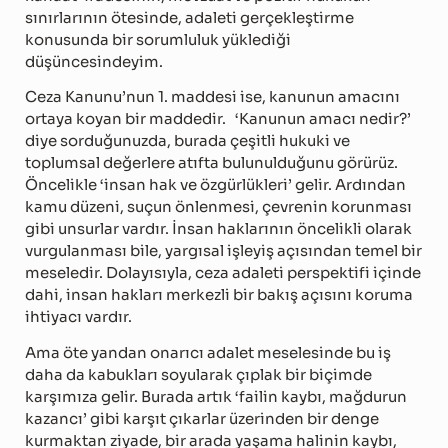
sınırlarının ötesinde, adaleti gerçekleştirme
konusunda bir sorumluluk yüklediği
düşüncesindeyim.
Ceza Kanunu’nun 1. maddesi ise, kanunun amacını
ortaya koyan bir maddedir. ‘Kanunun amacı nedir?’
diye sorduğunuzda, burada çeşitli hukuki ve
toplumsal değerlere atıfta bulunulduğunu görürüz.
Öncelikle ‘insan hak ve özgürlükleri’ gelir. Ardından
kamu düzeni, suçun önlenmesi, çevrenin korunması
gibi unsurlar vardır. İnsan haklarının öncelikli olarak
vurgulanması bile, yargısal işleyiş açısından temel bir
meseledir. Dolayısıyla, ceza adaleti perspektifi içinde
dahi, insan hakları merkezli bir bakış açısını koruma
ihtiyacı vardır.
Ama öte yandan onarıcı adalet meselesinde bu iş
daha da kabukları soyularak çıplak bir biçimde
karşımıza gelir. Burada artık ‘failin kaybı, mağdurun
kazancı’ gibi karşıt çıkarlar üzerinden bir denge
kurmaktan ziyade, bir arada yaşama halinin kaybı,