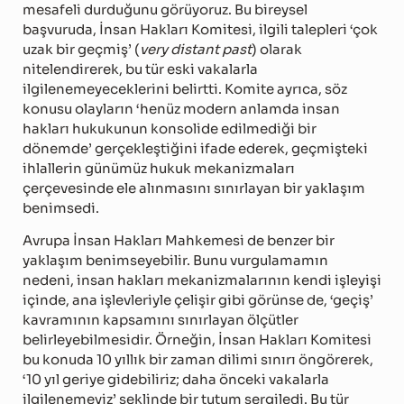
mesafeli durduğunu görüyoruz. Bu bireysel
başvuruda, İnsan Hakları Komitesi, ilgili talepleri ‘çok
uzak bir geçmiş’ (
very distant past
) olarak
nitelendirerek, bu tür eski vakalarla
ilgilenemeyeceklerini belirtti. Komite ayrıca, söz
konusu olayların ‘henüz modern anlamda insan
hakları hukukunun konsolide edilmediği bir
dönemde’ gerçekleştiğini ifade ederek, geçmişteki
ihlallerin günümüz hukuk mekanizmaları
çerçevesinde ele alınmasını sınırlayan bir yaklaşım
benimsedi.
Avrupa İnsan Hakları Mahkemesi de benzer bir
yaklaşım benimseyebilir. Bunu vurgulamamın
nedeni, insan hakları mekanizmalarının kendi işleyişi
içinde, ana işlevleriyle çelişir gibi görünse de, ‘geçiş’
kavramının kapsamını sınırlayan ölçütler
belirleyebilmesidir. Örneğin, İnsan Hakları Komitesi
bu konuda 10 yıllık bir zaman dilimi sınırı öngörerek,
‘10 yıl geriye gidebiliriz; daha önceki vakalarla
ilgilenemeyiz’ şeklinde bir tutum sergiledi. Bu tür