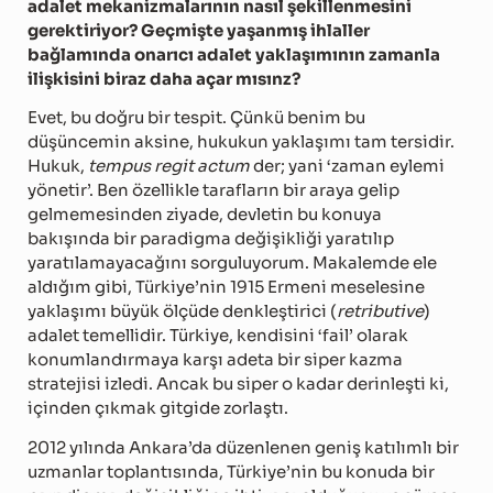
adalet mekanizmalarının nasıl şekillenmesini
gerektiriyor? Geçmişte yaşanmış ihlaller
bağlamında onarıcı adalet yaklaşımının zamanla
ilişkisini biraz daha açar mısınz?
Evet, bu doğru bir tespit. Çünkü benim bu
düşüncemin aksine, hukukun yaklaşımı tam tersidir.
Hukuk,
tempus regit actum
der; yani ‘zaman eylemi
yönetir’. Ben özellikle tarafların bir araya gelip
gelmemesinden ziyade, devletin bu konuya
bakışında bir paradigma değişikliği yaratılıp
yaratılamayacağını sorguluyorum. Makalemde ele
aldığım gibi, Türkiye’nin 1915 Ermeni meselesine
yaklaşımı büyük ölçüde denkleştirici (
retributive
)
adalet temellidir. Türkiye, kendisini ‘fail’ olarak
konumlandırmaya karşı adeta bir siper kazma
stratejisi izledi. Ancak bu siper o kadar derinleşti ki,
içinden çıkmak gitgide zorlaştı.
2012 yılında Ankara’da düzenlenen geniş katılımlı bir
uzmanlar toplantısında, Türkiye’nin bu konuda bir