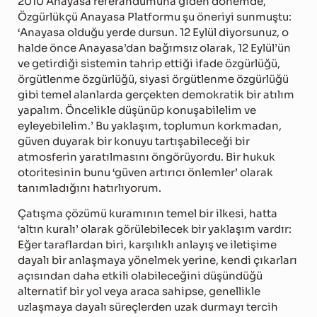
2010 Anayasa referandumuna giden dönemde,
Özgürlükçü Anayasa Platformu şu öneriyi sunmuştu:
‘Anayasa olduğu yerde dursun. 12 Eylül diyorsunuz, o
halde önce Anayasa’dan bağımsız olarak, 12 Eylül’ün
ve getirdiği sistemin tahrip ettiği ifade özgürlüğü,
örgütlenme özgürlüğü, siyasi örgütlenme özgürlüğü
gibi temel alanlarda gerçekten demokratik bir atılım
yapalım. Öncelikle düşünüp konuşabilelim ve
eyleyebilelim.’ Bu yaklaşım, toplumun korkmadan,
güven duyarak bir konuyu tartışabileceği bir
atmosferin yaratılmasını öngörüyordu. Bir hukuk
otoritesinin bunu ‘güven artırıcı önlemler’ olarak
tanımladığını hatırlıyorum.
Çatışma çözümü kuramının temel bir ilkesi, hatta
‘altın kuralı’ olarak görülebilecek bir yaklaşım vardır:
Eğer taraflardan biri, karşılıklı anlayış ve iletişime
dayalı bir anlaşmaya yönelmek yerine, kendi çıkarları
açısından daha etkili olabileceğini düşündüğü
alternatif bir yol veya araca sahipse, genellikle
uzlaşmaya dayalı süreçlerden uzak durmayı tercih