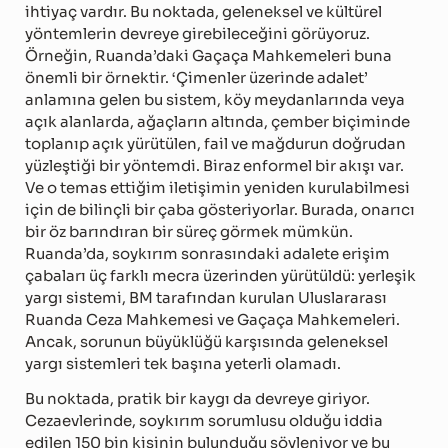
ihtiyaç vardır. Bu noktada, geleneksel ve kültürel
yöntemlerin devreye girebileceğini görüyoruz.
Örneğin, Ruanda’daki Gaçaça Mahkemeleri buna
önemli bir örnektir. ‘Çimenler üzerinde adalet’
anlamına gelen bu sistem, köy meydanlarında veya
açık alanlarda, ağaçların altında, çember biçiminde
toplanıp açık yürütülen, fail ve mağdurun doğrudan
yüzleştiği bir yöntemdi. Biraz enformel bir akışı var.
Ve o temas ettiğim iletişimin yeniden kurulabilmesi
için de bilinçli bir çaba gösteriyorlar. Burada, onarıcı
bir öz barındıran bir süreç görmek mümkün.
Ruanda’da, soykırım sonrasındaki adalete erişim
çabaları üç farklı mecra üzerinden yürütüldü: yerleşik
yargı sistemi, BM tarafından kurulan Uluslararası
Ruanda Ceza Mahkemesi ve Gaçaça Mahkemeleri.
Ancak, sorunun büyüklüğü karşısında geleneksel
yargı sistemleri tek başına yeterli olamadı.
Bu noktada, pratik bir kaygı da devreye giriyor.
Cezaevlerinde, soykırım sorumlusu olduğu iddia
edilen 150 bin kişinin bulunduğu söyleniyor ve bu