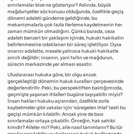
sınırlamalar bize ne gösteriyor? Aslında, büyük
mağduriyetler söz konusu olduğunda, özellikle geçiş
dönemi adaleti gündeme geldiğinde, bu
mekanizmalarla çok fazla ilerleme kaydetmenin her
zaman mümkün olmadığını. Çünkü burada, ceza
adaleti benzeri bir yaklaşım içinde, hukuki hakikatin
belirlenmesine odaklanan bir süreç işletiliyor. Oysa
onarıcı adalette, mesele yalnızca hukuki hakikatle
sınırlı değildir; insanın, yani failin ve mağdurun,
sürecin merkezinde yer alması esastır.
Uluslararası hukuka göre, bir olgu ancak
gerçekleştiği dönemin hukuk kuralları çerçevesinde
değerlendirilir. Peki, bu perspektiften baktığımızda,
geçmişte yaşanan ihlalleri bugüne taşıyabilir miyiz?
İnsan hakları hukuku açısından, özellikle zorla
kaybetmeler gibi vakalar için ‘süregelen ihlal’ testi bu
geçişi mümkün kılabilir. Ancak yine de bazı
sınırlamalar ortaya çıkabilir. Örneğin, hak sahibi
kimdir? Aileler mi? Peki, aile nasıl tanımlanır? Bu tür
sorular sorulabilir ve uluslararası hukuk bağlamında