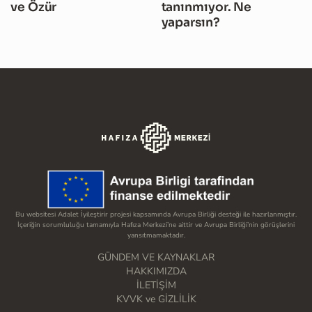
ve Özür
tanınmıyor. Ne
yaparsın?
Bu websitesi Adalet İyileştirir projesi kapsamında Avrupa Birliği desteği ile hazırlanmıştır.
İçeriğin sorumluluğu tamamıyla Hafıza Merkezi’ne aittir ve Avrupa Birliği’nin görüşlerini
yansıtmamaktadır.
GÜNDEM VE KAYNAKLAR
HAKKIMIZDA
İLETİŞİM
KVVK ve GİZLİLİK