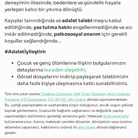
deneyimin ötesinde, bedenlere ve gündelik hayata
yerleşen kalıcı bir yıkıma dönüştü.
Kayıplar tanındığında ve
adalet talebi
meşru kabul
edildiğinde,
yas tutma hakkı
engellenmediğinde ve acı
inkâr edilmediğinde,
psikososyal onarım
için gerekli
koşullar sağlandığında…
#Adaletİyileştirir
Çocuk ve genç ölümlerine ilişkin bulgularımızın
detaylarına
buradan ulaşabilir
,
Görsel dosyalarını indirip paylaşarak talebimizin
daha fazla kişiye ulaşmasına katkı sunabilirsiniz.
Tüm öne çıkan eserler
Creative Commons-Atıf-Ticari Olmayan-Aynı Lisansla
Paylaşım 4.0 Uluslararası (CC-BY-NC-SA) lisansı
altında yayınlanmaktadır.
Bu, içeriği paylaşmakta ve uyarlamakta özgür olduğunuz, ancak uygun şekilde
kaynak göstermeniz, lisansa bir bağlantı sağlamanız ve değişiklik yapılıp
yapılmadığını belirtmeniz gerektiği anlamına gelir. Materyali
ticari amaçlarla
kullanamazsınız. Ayrıca, materyali yeniden düzenler, dönüştürür veya üzerine
eklemeler yaparsanız, katkılarınızı orijinal ile
aynı lisans
altında dağıtmanız
gerekir.