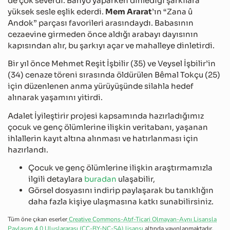
de çok severdi. Banyo yaparken dinlediği şarkılara
yüksek sesle eşlik ederdi.
Mem Ararat
’ın “Zana û
Andok” parçası favorileri arasındaydı. Babasının
cezaevine girmeden önce aldığı arabayı dayısının
kapısından alır, bu şarkıyı açar ve mahalleye dinletirdi.
Bir yıl önce Mehmet Reşit İşbilir (35) ve Veysel İşbilir’in
(34) cenaze töreni sırasında öldürülen Bêmal Tokçu (25)
için düzenlenen anma yürüyüşünde silahla hedef
alınarak yaşamını yitirdi.
Adalet İyileştirir projesi kapsamında hazırladığımız
çocuk ve genç ölümlerine ilişkin veritabanı, yaşanan
ihlallerin kayıt altına alınması ve hatırlanması için
hazırlandı.
Çocuk ve genç ölümlerine ilişkin araştırmamızla
ilgili detaylara
buradan
ulaşabilir,
Görsel dosyasını indirip paylaşarak bu tanıklığın
daha fazla kişiye ulaşmasına katkı sunabilirsiniz.
Tüm öne çıkan eserler
Creative Commons-Atıf-Ticari Olmayan-Aynı Lisansla
Paylaşım 4.0 Uluslararası (CC-BY-NC-SA) lisansı
altında yayınlanmaktadır.