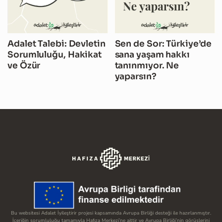
Adalet Talebi: Devletin
Sen de Sor: Türkiye’de
Sorumluluğu, Hakikat
sana yaşam hakkı
ve Özür
tanınmıyor. Ne
yaparsın?
Bu websitesi Adalet İyileştirir projesi kapsamında Avrupa Birliği desteği ile hazırlanmıştır.
İçeriğin sorumluluğu tamamıyla Hafıza Merkezi’ne aittir ve Avrupa Birliği’nin görüşlerini