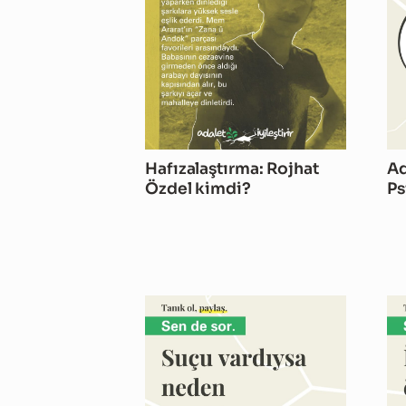
Hafızalaştırma: Rojhat
Ad
Özdel kimdi?
Ps