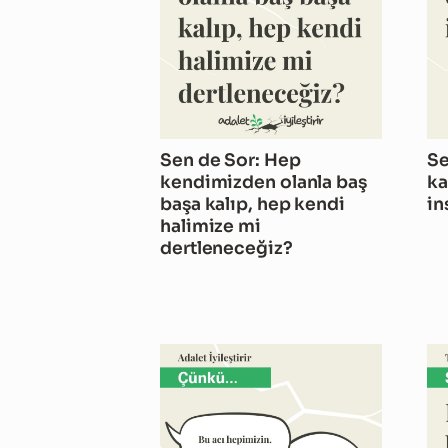
Sen de Sor: Hep
Se
kendimizden olanla baş
ka
başa kalıp, hep kendi
in
halimize mi
dertleneceğiz?