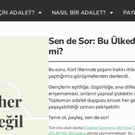
ÇİN ADALET?
NASIL BİR ADALET?
PAY
Sen de Sor: Bu Ülked
mi?
Bu soru, Kürt illerinde yaşam hakkı ihla
yaptığımız görüşmelerden derlendi.
Gençlerin eşitliğe, özgürlüğe, ana dill
erişememesi, onların yapısal şiddetin
Toplumun adalet duygusu ancak her ge
yaşayabildiği zaman pekişebilir.
Tanık ol, paylaş, sen de sor!
Tüm öne çıkan eserler
Creative Commons-Atıf-Ticari O
(CC-BY-NC-SA) lisansı
altında yayınlanmaktadır. Bu,