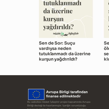
Sen de Sor: Suçu
Se
vardıysa neden
öl
tutuklanmadı da üzerine
se
kurşun yağdırıldı?
ki
Bu websitesi Adalet İyileştirir projesi kapsamında Avrupa
Birliği desteği ile hazırlanmıştır. İçeriğin sorumluluğu