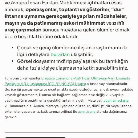
ve Avrupa İnsan Hakları Mahkemesi içtihatları esas
alınarak;
operasyonlar
,
toplantı ve gösteriler
,
“dur”
ihtarına uymama gerekçesiyle yapılan müdahaleler
,
mayın ya da patlamamış askeri mühimmat
ve
zırhlı
araç çarpmaları
sonucu meydana gelen ölümler olmak
üzere beş ihlal türüne odaklandı.
Çocuk ve genç ölümlerine ilişkin araştırmamızla
ilgili detaylara
buradan
ulaşabilir,
Görsel dosyasını indirip paylaşarak bu tanıklığın
daha fazla kişiye ulaşmasına katkı sunabilirsiniz.
Tüm öne çıkan eserler
Creative Commons-Atıf-Ticari Olmayan-Aynı Lisansla
Paylaşım 4.0 Uluslararası (CC-BY-NC-SA) lisansı
altında yayınlanmaktadır.
Bu, içeriği paylaşmakta ve uyarlamakta özgür olduğunuz, ancak uygun şekilde
kaynak göstermeniz, lisansa bir bağlantı sağlamanız ve değişiklik yapılıp
yapılmadığını belirtmeniz gerektiği anlamına gelir. Materyali
ticari amaçlarla
kullanamazsınız. Ayrıca, materyali yeniden düzenler, dönüştürür veya üzerine
eklemeler yaparsanız, katkılarınızı orijinal ile
aynı lisans
altında dağıtmanız
gerekir.